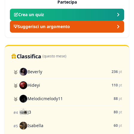
Partecipa
Crea un quiz
💡
Suggerisci un argomento
Classifica
(questo mese)
Beverly
🥇
236
pt
Hideyi
🥈
110
pt
Melodicmelody11
🥉
88
pt
J3
80
pt
#4
Isabella
60
pt
#5