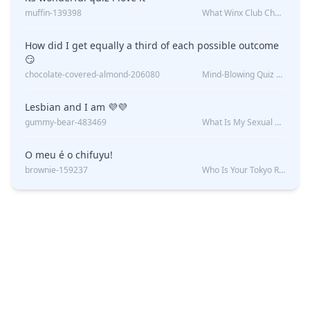
muffin-139398
What Winx Club Character Are You?
How did I get equally a third of each possible outcome
😏
chocolate-covered-almond-206080
Mind-Blowing Quiz Reveals: Will I Be Alone Forever?
Lesbian and I am 💜💜
gummy-bear-483469
What Is My Sexual Orientation: Uncovered
O meu é o chifuyu!
brownie-159237
Who Is Your Tokyo Revengers Boyfriend?