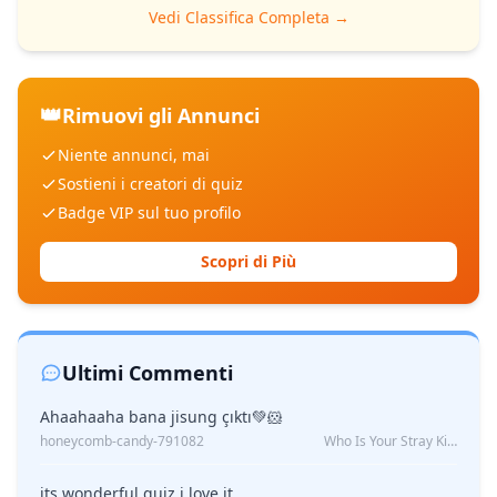
Vedi Classifica Completa →
👑
Rimuovi gli Annunci
Niente annunci, mai
Sostieni i creatori di quiz
Badge VIP sul tuo profilo
Scopri di Più
Ultimi Commenti
Ahaahaaha bana jisung çıktı💚🐹
honeycomb-candy-791082
Who Is Your Stray Kids Boyfriend?
its wonderful quiz i love it