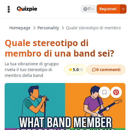
IT
Registrati
Homepage
Personality
Quale stereotipo di membro di u
Quale stereotipo di
membro di una band sei?
La tua vibrazione di gruppo
rivela il tuo stereotipo di
5.0
0 commenti
(3)
membro della band
Accedi per sa