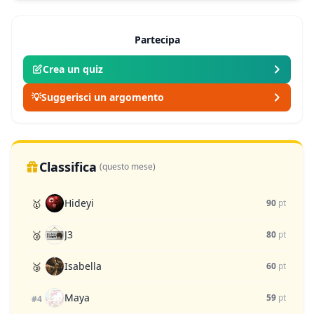
Partecipa
Crea un quiz
💡
Suggerisci un argomento
Classifica
(questo mese)
Hideyi
🥇
90
pt
J3
🥈
80
pt
Isabella
🥉
60
pt
Maya
59
pt
#4