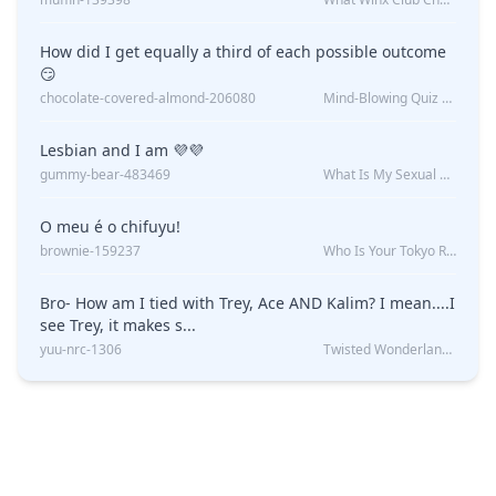
How did I get equally a third of each possible outcome
😏
chocolate-covered-almond-206080
Mind-Blowing Quiz Reveals: Will I Be Alone Forever?
Lesbian and I am 💜💜
gummy-bear-483469
What Is My Sexual Orientation: Uncovered
O meu é o chifuyu!
brownie-159237
Who Is Your Tokyo Revengers Boyfriend?
Bro- How am I tied with Trey, Ace AND Kalim? I mean....I
see Trey, it makes s...
yuu-nrc-1306
Twisted Wonderland Kin Quiz