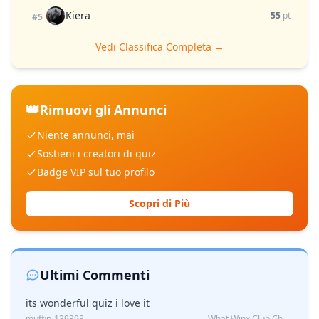
Kiera
55
pt
#5
Vedi Classifica Completa →
👑
Rimuovi gli Annunci
Niente annunci, mai
Sostieni i creatori di quiz
Badge VIP sul tuo profilo
Scopri di Più
Ultimi Commenti
its wonderful quiz i love it
muffin-139398
What Winx Club Character Are You?