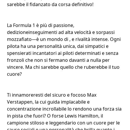
sarebbe il fidanzato da corsa definitivo!
La Formula 1 è più di passione,
dedizione
inseguimenti ad alta velocità
e sorpassi
mozzafiato—è un mondo di , e rivalità intense. Ogni
pilota ha una
personalità
unica, dai simpatici e
spensierati incantatori ai piloti determinati e senza
fronzoli che non si fermano davanti a nulla per
vincere. Ma chi sarebbe quello che
ruberebbe il tuo
cuore
?
Ti innamoreresti del sicuro e focoso Max
Verstappen, la cui guida implacabile e
concentrazione incrollabile lo rendono una forza sia
in pista che fuori? O forse Lewis Hamilton, il
campione stiloso e leggendario con un
cuore per le
cause sociali
e una personalità che brilla quanto i