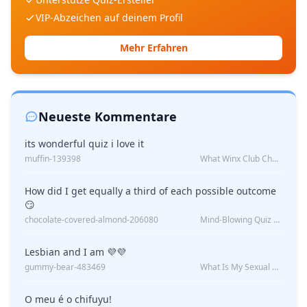
VIP-Abzeichen auf deinem Profil
Mehr Erfahren
Neueste Kommentare
its wonderful quiz i love it
muffin-139398
What Winx Club Character Are You?
How did I get equally a third of each possible outcome
😏
chocolate-covered-almond-206080
Mind-Blowing Quiz Reveals: Will I Be Alone Forever?
Lesbian and I am 💜💜
gummy-bear-483469
What Is My Sexual Orientation: Uncovered
O meu é o chifuyu!