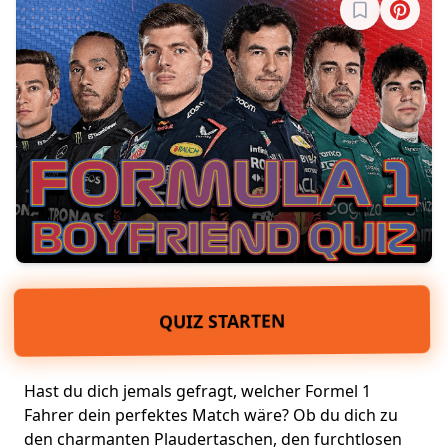
Melde dich a
QUIZ STARTEN
Hast du dich jemals gefragt, welcher Formel 1
Fahrer dein
perfektes Match
wäre? Ob du dich zu
den
charmanten Plaudertaschen
, den furchtlosen