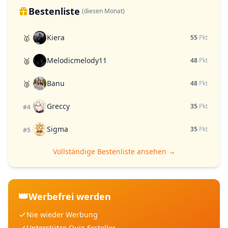
Bestenliste
(diesen Monat)
Kiera
🥇
55
Pkt
Melodicmelody11
🥈
48
Pkt
Banu
🥉
48
Pkt
Greccy
35
Pkt
#4
Sigma
35
Pkt
#5
Vollständige Bestenliste ansehen →
👑
Werbefrei werden
Nie wieder Werbung
Unterstütze Quiz-Ersteller