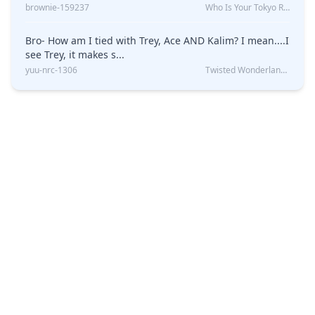
brownie-159237
Who Is Your Tokyo Revengers Boyfriend?
Bro- How am I tied with Trey, Ace AND Kalim? I mean....I
see Trey, it makes s...
yuu-nrc-1306
Twisted Wonderland Kin Quiz