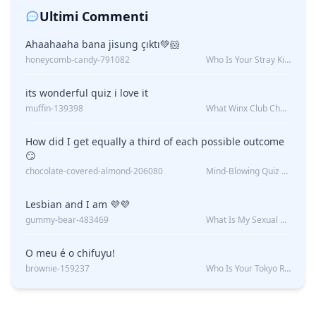
Ultimi Commenti
Ahaahaaha bana jisung çıktı💚🐹
honeycomb-candy-791082
Who Is Your Stray Kids Boyfriend?
its wonderful quiz i love it
muffin-139398
What Winx Club Character Are You?
How did I get equally a third of each possible outcome
😏
chocolate-covered-almond-206080
Mind-Blowing Quiz Reveals: Will I Be Alone Forever?
Lesbian and I am 💜💜
gummy-bear-483469
What Is My Sexual Orientation: Uncovered
O meu é o chifuyu!
brownie-159237
Who Is Your Tokyo Revengers Boyfriend?