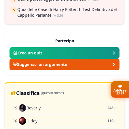
Quiz delle Case di Harry Potter: Il Test Definitivo del
5
Cappello Parlante
(⭐ 3.6)
Partecipa
Crea un quiz
💡
Suggerisci un argomento
👑
Ad-Free
Classifica
(questo mese)
$3.99
Beverly
🥇
248
pt
Hideyi
🥈
110
pt