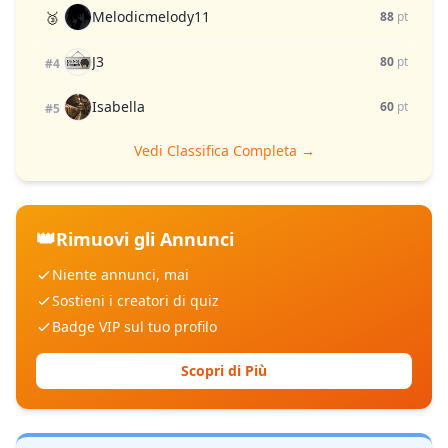
Melodicmelody11
🥉
88
pt
J3
80
pt
#4
Isabella
60
pt
#5
Vedi Classifica Completa →
👑
Rimuovi gli Annunci
Niente annunci, mai
Sostieni i creatori di quiz
Badge VIP sul tuo profilo
Scopri di Più