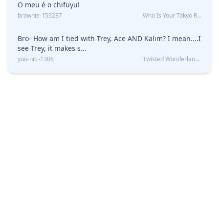
O meu é o chifuyu!
brownie-159237
Who Is Your Tokyo Revengers Boyfriend?
Bro- How am I tied with Trey, Ace AND Kalim? I mean....I
see Trey, it makes s...
yuu-nrc-1306
Twisted Wonderland Kin Quiz