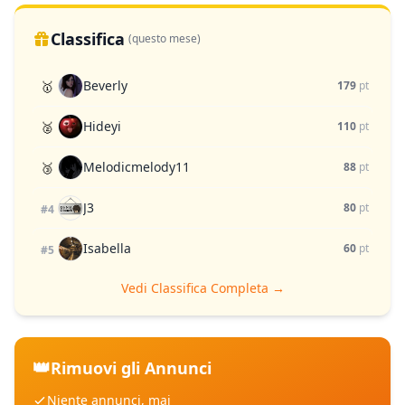
Classifica
(questo mese)
Beverly
🥇
179
pt
Hideyi
🥈
110
pt
Melodicmelody11
🥉
88
pt
J3
80
pt
#4
Isabella
60
pt
#5
Vedi Classifica Completa →
👑
Rimuovi gli Annunci
Niente annunci, mai