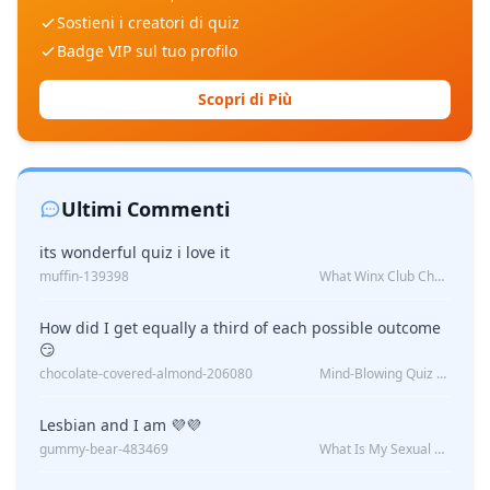
Sostieni i creatori di quiz
Badge VIP sul tuo profilo
Scopri di Più
Ultimi Commenti
its wonderful quiz i love it
muffin-139398
What Winx Club Character Are You?
How did I get equally a third of each possible outcome
😏
chocolate-covered-almond-206080
Mind-Blowing Quiz Reveals: Will I Be Alone Forever?
Lesbian and I am 💜💜
gummy-bear-483469
What Is My Sexual Orientation: Uncovered