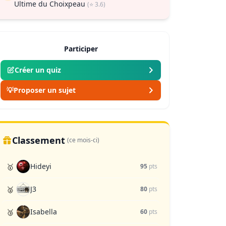
Ultime du Choixpeau
(⭐ 3.6)
Participer
Créer un quiz
💡
Proposer un sujet
Classement
(ce mois-ci)
Hideyi
🥇
95
pts
J3
🥈
80
pts
Isabella
🥉
60
pts