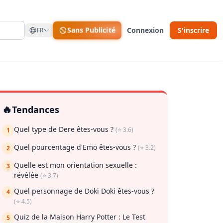
Sans Publicité
Connexion
S'inscrire
FR
🔥
Tendances
Quel type de Dere êtes-vous ?
(⭐ 3.6)
1
Quel pourcentage d'Emo êtes-vous ?
(⭐ 3.2)
2
Quelle est mon orientation sexuelle :
ur enregistrer
3
révélée
(⭐ 3.7)
Quel personnage de Doki Doki êtes-vous ?
4
(⭐ 4.5)
Quiz de la Maison Harry Potter : Le Test
5