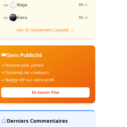
Maya
59
pts
#4
Kiera
55
pts
#5
Voir le Classement Complet →
👑
Sans Publicité
Aucune pub, jamais
Soutenez les créateurs
Badge VIP sur votre profil
En Savoir Plus
Derniers Commentaires