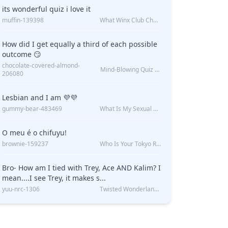
its wonderful quiz i love it
muffin-139398
What Winx Club Character Are You?
How did I get equally a third of each possible
outcome 😏
chocolate-covered-almond-
Mind-Blowing Quiz Reveals: Will I Be Alone Forever?
206080
Lesbian and I am 💜💜
gummy-bear-483469
What Is My Sexual Orientation: Uncovered
O meu é o chifuyu!
brownie-159237
Who Is Your Tokyo Revengers Boyfriend?
Bro- How am I tied with Trey, Ace AND Kalim? I
mean....I see Trey, it makes s...
yuu-nrc-1306
Twisted Wonderland Kin Quiz