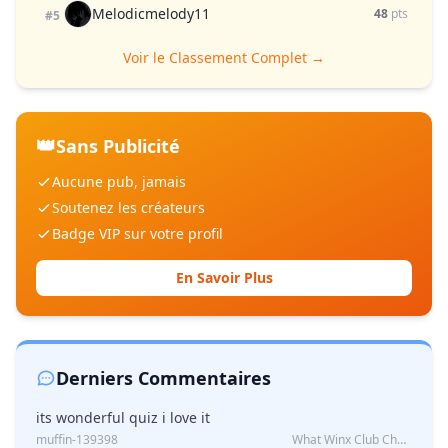
Melodicmelody11
48
pts
#5
Voir le Classement Complet →
👑
Sans Publicité
Aucune pub, jamais
Soutenez les créateurs
Badge VIP sur votre profil
En Savoir Plus
Derniers Commentaires
its wonderful quiz i love it
muffin-139398
What Winx Club Character Are You?