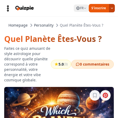
FR
S'inscrire
Homepage
Personality
Quel Planète Êtes-Vous ?
Quel Planète Êtes-Vous ?
Faites ce quiz amusant de
style astrologie pour
découvrir quelle planète
correspond à votre
5.0
0 commentaires
(3)
personnalité, votre
énergie et votre vibe
cosmique globale.
Connectez-vo