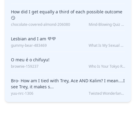
How did I get equally a third of each possible outcome
😏
chocolate-covered-almond-206080
Mind-Blowing Quiz Reveals: Will I Be Alone Forever?
Lesbian and I am 💜💜
gummy-bear-483469
What Is My Sexual Orientation: Uncovered
O meu é o chifuyu!
brownie-159237
Who Is Your Tokyo Revengers Boyfriend?
Bro- How am I tied with Trey, Ace AND Kalim? I mean....I
see Trey, it makes s...
yuu-nrc-1306
Twisted Wonderland Kin Quiz