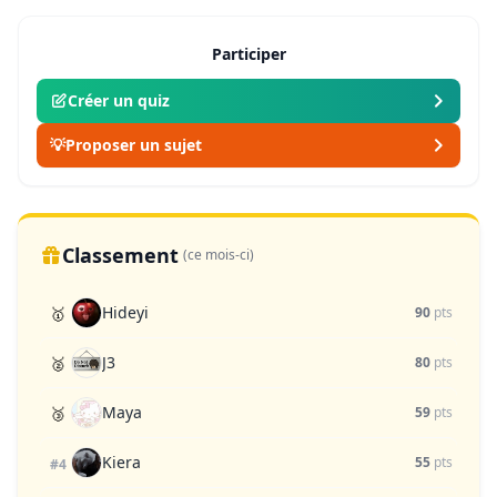
Participer
Créer un quiz
💡
Proposer un sujet
Classement
(ce mois-ci)
Hideyi
🥇
90
pts
J3
🥈
80
pts
Maya
🥉
59
pts
Kiera
55
pts
#4