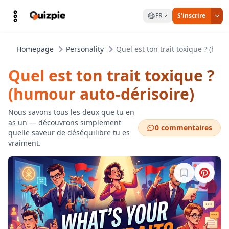
FR
S'inscrire
Homepage
Personality
Quel est ton trait toxique ? (hum
Quel est ton trait toxique ?
(humour auto-dérisoire)
Nous savons tous les deux que tu en
as un — découvrons simplement
0 commentaires
quelle saveur de déséquilibre tu es
vraiment.
Connectez-vo