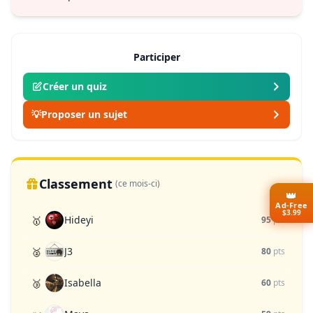
Participer
Créer un quiz
💡
Proposer un sujet
Classement
(ce mois-ci)
👑
Ad-Free
$3.99
Hideyi
🥇
95
pts
J3
🥈
80
pts
Isabella
🥉
60
pts