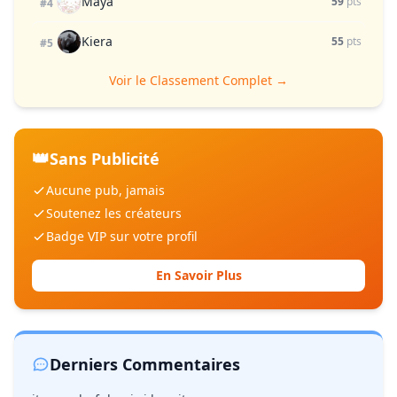
Maya
59
pts
#4
Kiera
55
pts
#5
Voir le Classement Complet →
👑
Sans Publicité
Aucune pub, jamais
Soutenez les créateurs
Badge VIP sur votre profil
En Savoir Plus
Derniers Commentaires