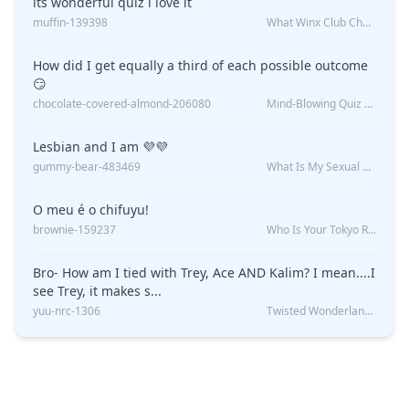
its wonderful quiz i love it
muffin-139398
What Winx Club Character Are You?
How did I get equally a third of each possible outcome
😏
chocolate-covered-almond-206080
Mind-Blowing Quiz Reveals: Will I Be Alone Forever?
Lesbian and I am 💜💜
gummy-bear-483469
What Is My Sexual Orientation: Uncovered
O meu é o chifuyu!
brownie-159237
Who Is Your Tokyo Revengers Boyfriend?
Bro- How am I tied with Trey, Ace AND Kalim? I mean....I
see Trey, it makes s...
yuu-nrc-1306
Twisted Wonderland Kin Quiz