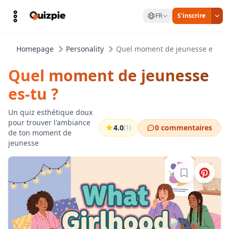
FR
S'inscrire
Homepage
Personality
Quel moment de jeunesse es-tu 
Quel moment de jeunesse
es-tu ?
Un quiz esthétique doux
pour trouver l'ambiance
4.0
0 commentaires
(1)
de ton moment de
jeunesse
Connectez-vo