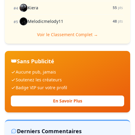
Kiera
55
pts
#4
Melodicmelody11
48
pts
#5
Voir le Classement Complet →
👑
Sans Publicité
Aucune pub, jamais
Soutenez les créateurs
Badge VIP sur votre profil
En Savoir Plus
Derniers Commentaires