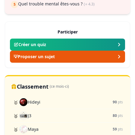
Quel trouble mental êtes-vous ?
(⭐ 4.3)
5
Participer
Créer un quiz
💡
Proposer un sujet
Classement
(ce mois-ci)
Hideyi
🥇
90
pts
J3
🥈
80
pts
Maya
🥉
59
pts