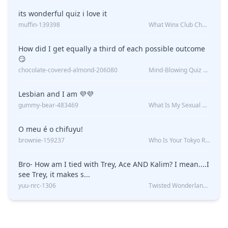
its wonderful quiz i love it
muffin-139398
What Winx Club Character Are You?
How did I get equally a third of each possible outcome
😏
chocolate-covered-almond-206080
Mind-Blowing Quiz Reveals: Will I Be Alone Forever?
Lesbian and I am 💜💜
gummy-bear-483469
What Is My Sexual Orientation: Uncovered
O meu é o chifuyu!
brownie-159237
Who Is Your Tokyo Revengers Boyfriend?
Bro- How am I tied with Trey, Ace AND Kalim? I mean....I
see Trey, it makes s...
yuu-nrc-1306
Twisted Wonderland Kin Quiz