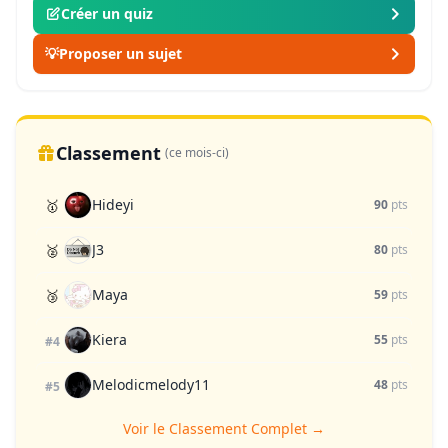
Créer un quiz
💡
Proposer un sujet
Classement
(ce mois-ci)
Hideyi
🥇
90
pts
J3
🥈
80
pts
Maya
🥉
59
pts
Kiera
55
pts
#4
Melodicmelody11
48
pts
#5
Voir le Classement Complet →