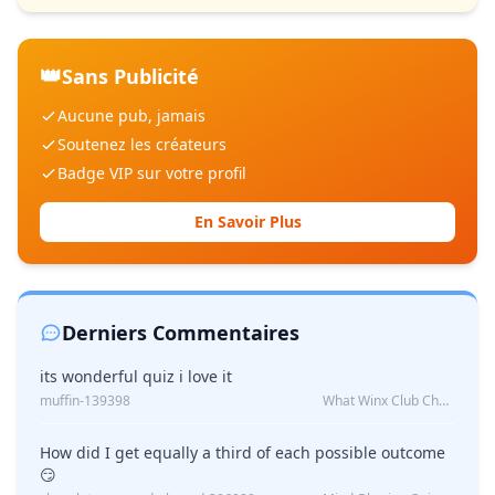
👑
Sans Publicité
Aucune pub, jamais
Soutenez les créateurs
Badge VIP sur votre profil
En Savoir Plus
Derniers Commentaires
its wonderful quiz i love it
muffin-139398
What Winx Club Character Are You?
How did I get equally a third of each possible outcome
😏