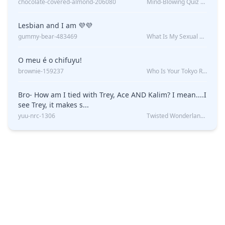
chocolate-covered-almond-206080
Mind-Blowing Quiz Reveals: Will I Be Alone Forever?
Lesbian and I am 💜💜
gummy-bear-483469
What Is My Sexual Orientation: Uncovered
O meu é o chifuyu!
brownie-159237
Who Is Your Tokyo Revengers Boyfriend?
Bro- How am I tied with Trey, Ace AND Kalim? I mean....I
see Trey, it makes s...
yuu-nrc-1306
Twisted Wonderland Kin Quiz