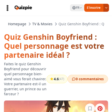
FR
S'inscrire
Homepage
TV & Movies
Quiz Genshin Boyfriend : Quel p
Quiz Genshin Boyfriend :
Quel personnage est votre
partenaire idéal ?
Faites le quiz Genshin
Boyfriend pour découvrir
quel personnage bien-
aimé vous ferait chavirer.
4.6
0 commentaires
(47)
Votre partenaire est-il un
guerrier, un prince ou un
farceur ?
Connectez-vo