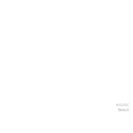
#2GLSQC
Report