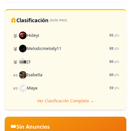
Clasificación
(este mes)
Hideyi
🥇
95
pts
Melodicmelody11
🥈
88
pts
J3
🥉
80
pts
Isabella
60
pts
#4
Maya
59
pts
#5
Ver Clasificación Completa →
👑
Sin Anuncios