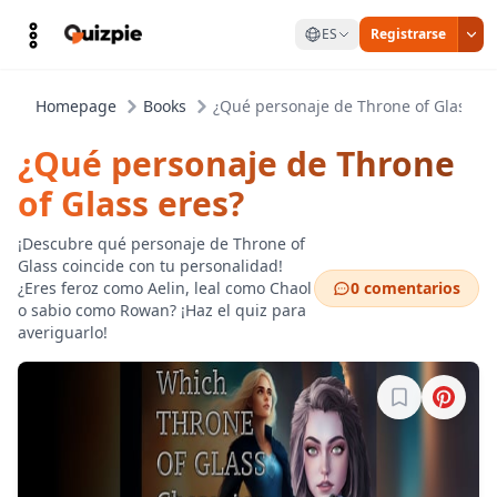
ES
Registrarse
Homepage
Books
¿Qué personaje de Throne of Glass er
¿Qué personaje de Throne
of Glass eres?
¡Descubre qué personaje de Throne of
Glass coincide con tu personalidad!
¿Eres feroz como Aelin, leal como Chaol
0 comentarios
o sabio como Rowan? ¡Haz el quiz para
averiguarlo!
Inicia sesión