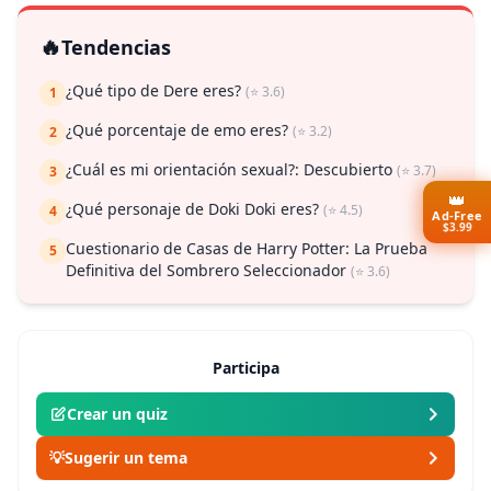
🔥
Tendencias
¿Qué tipo de Dere eres?
(⭐ 3.6)
1
¿Qué porcentaje de emo eres?
(⭐ 3.2)
2
¿Cuál es mi orientación sexual?: Descubierto
(⭐ 3.7)
3
👑
¿Qué personaje de Doki Doki eres?
(⭐ 4.5)
4
Ad-Free
$3.99
Cuestionario de Casas de Harry Potter: La Prueba
5
Definitiva del Sombrero Seleccionador
(⭐ 3.6)
Participa
Crear un quiz
💡
Sugerir un tema