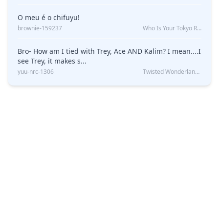
O meu é o chifuyu!
brownie-159237
Who Is Your Tokyo Revengers Boyfriend?
Bro- How am I tied with Trey, Ace AND Kalim? I mean....I
see Trey, it makes s...
yuu-nrc-1306
Twisted Wonderland Kin Quiz