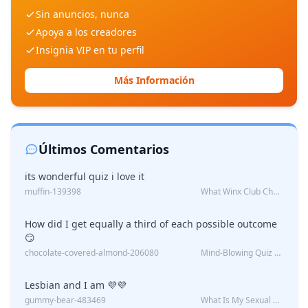
Sin anuncios, nunca
Apoya a los creadores
Insignia VIP en tu perfil
Más Información
Últimos Comentarios
its wonderful quiz i love it
muffin-139398
What Winx Club Character Are You?
How did I get equally a third of each possible outcome
😏
chocolate-covered-almond-206080
Mind-Blowing Quiz Reveals: Will I Be Alone Forever?
Lesbian and I am 💜💜
gummy-bear-483469
What Is My Sexual Orientation: Uncovered