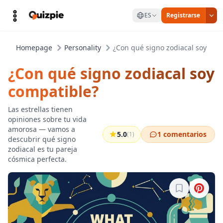
ES
Registrarse
Homepage
Personality
¿Con qué signo zodiacal soy com
¿Con qué signo zodiacal soy
compatible?
Las estrellas tienen
opiniones sobre tu vida
amorosa — vamos a
5.0
1 comentarios
(1)
descubrir qué signo
zodiacal es tu pareja
cósmica perfecta.
Inicia sesión