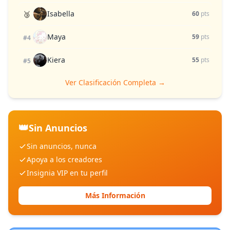
Isabella
🥉
60
pts
Maya
59
pts
#4
Kiera
55
pts
#5
Ver Clasificación Completa →
👑
Sin Anuncios
Sin anuncios, nunca
Apoya a los creadores
Insignia VIP en tu perfil
Más Información