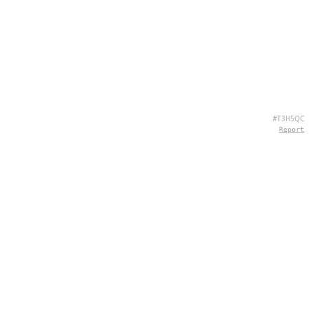
#T3H5QC
Report
SOBRE NOSOTROS
Hey there, we're QuizPie.com! We're all about