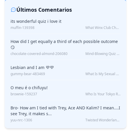
Últimos Comentarios
its wonderful quiz i love it
muffin-139398
What Winx Club Character Are You?
How did I get equally a third of each possible outcome
😏
chocolate-covered-almond-206080
Mind-Blowing Quiz Reveals: Will I Be Alone Forever?
Lesbian and I am 💜💜
gummy-bear-483469
What Is My Sexual Orientation: Uncovered
O meu é o chifuyu!
brownie-159237
Who Is Your Tokyo Revengers Boyfriend?
Bro- How am I tied with Trey, Ace AND Kalim? I mean....I
see Trey, it makes s...
yuu-nrc-1306
Twisted Wonderland Kin Quiz