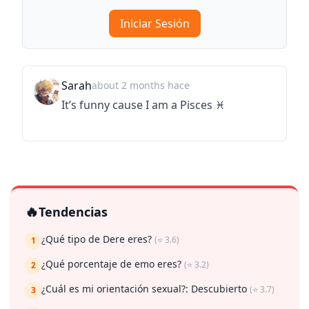
Iniciar Sesión
Sarah
about 2 months hace
It’s funny cause I am a Pisces ♓️
🔥
Tendencias
¿Qué tipo de Dere eres?
(⭐ 3.6)
1
¿Qué porcentaje de emo eres?
(⭐ 3.2)
2
¿Cuál es mi orientación sexual?: Descubierto
(⭐ 3.7)
3