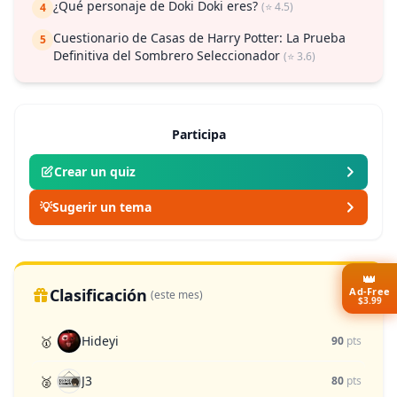
¿Qué personaje de Doki Doki eres?
(⭐ 4.5)
4
Cuestionario de Casas de Harry Potter: La Prueba
5
Definitiva del Sombrero Seleccionador
(⭐ 3.6)
Participa
Crear un quiz
💡
Sugerir un tema
👑
Ad-Free
Clasificación
(este mes)
$3.99
Hideyi
🥇
90
pts
J3
🥈
80
pts