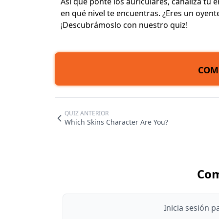
Así que ponte los auriculares, canaliza tu e
en qué nivel te encuentras. ¿Eres un oyente
¡Descubrámoslo con nuestro quiz!
COM
QUIZ ANTERIOR
Which Skins Character Are You?
Com
Inicia sesión 