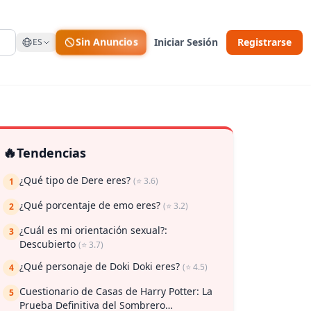
Sin Anuncios
Iniciar Sesión
Registrarse
ES
🔥
Tendencias
¿Qué tipo de Dere eres?
(⭐ 3.6)
1
¿Qué porcentaje de emo eres?
(⭐ 3.2)
2
¿Cuál es mi orientación sexual?:
3
Descubierto
(⭐ 3.7)
¿Qué personaje de Doki Doki eres?
(⭐ 4.5)
4
 guardar
Cuestionario de Casas de Harry Potter: La
5
Prueba Definitiva del Sombrero