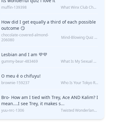
its wonderful quiz i love it
muffin-139398
What Winx Club Character Are You?
How did I get equally a third of each possible
outcome 😏
chocolate-covered-almond-
Mind-Blowing Quiz Reveals: Will I Be Alone Forever?
206080
Lesbian and I am 💜💜
gummy-bear-483469
What Is My Sexual Orientation: Uncovered
O meu é o chifuyu!
brownie-159237
Who Is Your Tokyo Revengers Boyfriend?
Bro- How am I tied with Trey, Ace AND Kalim? I
mean....I see Trey, it makes s...
yuu-nrc-1306
Twisted Wonderland Kin Quiz