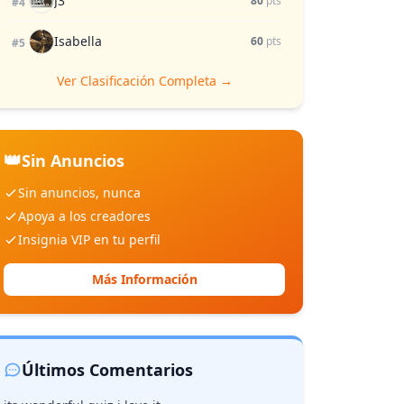
J3
80
pts
#4
Isabella
60
pts
#5
Ver Clasificación Completa →
👑
Sin Anuncios
Sin anuncios, nunca
Apoya a los creadores
Insignia VIP en tu perfil
Más Información
Últimos Comentarios