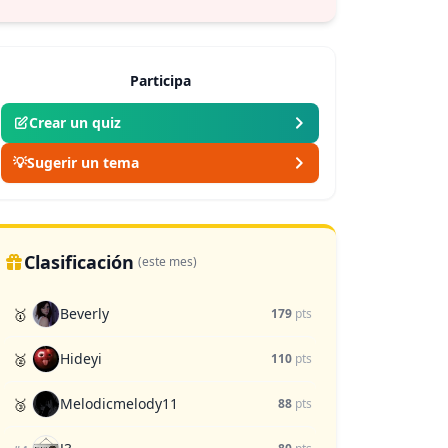
Seleccionador
(⭐ 3.6)
Participa
Crear un quiz
💡
Sugerir un tema
Clasificación
(este mes)
Beverly
🥇
179
pts
Hideyi
🥈
110
pts
Melodicmelody11
🥉
88
pts