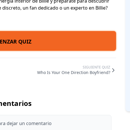
nergía interior de Billie y prepárate para descubrir
 discreto, un fan dedicado o un experto en Billie?
ENZAR QUIZ
SIGUIENTE QUIZ
Who Is Your One Direction Boyfriend?
entarios
para dejar un comentario