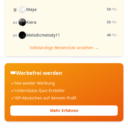
Maya
🥉
59
Pkt
Kiera
55
Pkt
#4
Melodicmelody11
48
Pkt
#5
Vollständige Bestenliste ansehen →
👑
Werbefrei werden
Nie wieder Werbung
Unterstütze Quiz-Ersteller
VIP-Abzeichen auf deinem Profil
Mehr Erfahren