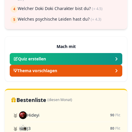
Welcher Doki Doki Charakter bist du?
(⭐ 4.5)
4
Welches psychische Leiden hast du?
(⭐ 4.3)
5
Mach mit
Quiz erstellen
💡
Thema vorschlagen
Bestenliste
(diesen Monat)
Hideyi
🥇
90
Pkt
J3
🥈
80
Pkt