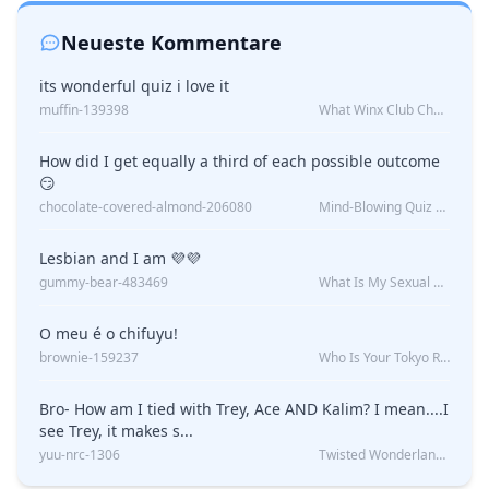
Neueste Kommentare
its wonderful quiz i love it
muffin-139398
What Winx Club Character Are You?
How did I get equally a third of each possible outcome
😏
chocolate-covered-almond-206080
Mind-Blowing Quiz Reveals: Will I Be Alone Forever?
Lesbian and I am 💜💜
gummy-bear-483469
What Is My Sexual Orientation: Uncovered
O meu é o chifuyu!
brownie-159237
Who Is Your Tokyo Revengers Boyfriend?
Bro- How am I tied with Trey, Ace AND Kalim? I mean....I
see Trey, it makes s...
yuu-nrc-1306
Twisted Wonderland Kin Quiz