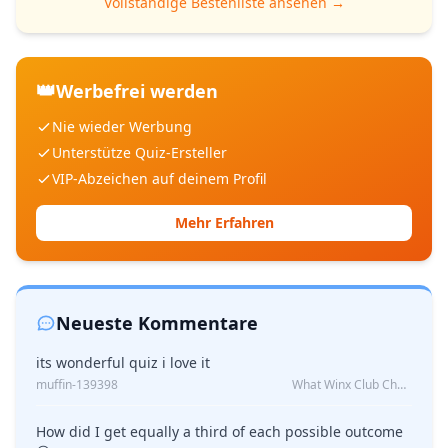
Vollständige Bestenliste ansehen →
👑
Werbefrei werden
Nie wieder Werbung
Unterstütze Quiz-Ersteller
VIP-Abzeichen auf deinem Profil
Mehr Erfahren
Neueste Kommentare
its wonderful quiz i love it
muffin-139398
What Winx Club Character Are You?
How did I get equally a third of each possible outcome