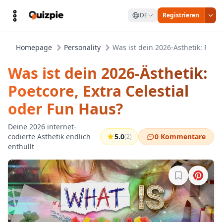
DE
Registrieren
Homepage
Personality
Was ist dein 2026-Ästhetik: Poetc
Was ist dein 2026-Ästhetik:
Poetcore, Extra Celestial
oder Fun Haus?
Deine 2026 internet-
codierte Ästhetik endlich
5.0
0 Kommentare
(2)
enthüllt
Melde dich a