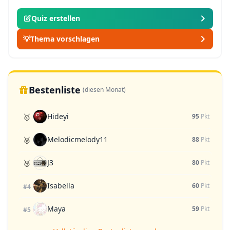
Quiz erstellen
💡
Thema vorschlagen
Bestenliste
(diesen Monat)
Hideyi
🥇
95
Pkt
Melodicmelody11
🥈
88
Pkt
J3
🥉
80
Pkt
Isabella
60
Pkt
#4
Maya
59
Pkt
#5