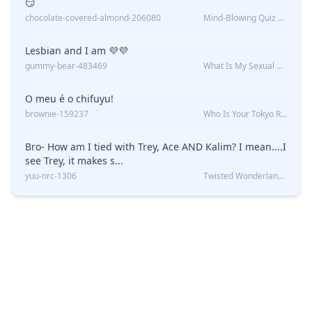
😏
chocolate-covered-almond-206080
Mind-Blowing Quiz Reveals: Will I Be Alone Forever?
Lesbian and I am 💜💜
gummy-bear-483469
What Is My Sexual Orientation: Uncovered
O meu é o chifuyu!
brownie-159237
Who Is Your Tokyo Revengers Boyfriend?
Bro- How am I tied with Trey, Ace AND Kalim? I mean....I
see Trey, it makes s...
yuu-nrc-1306
Twisted Wonderland Kin Quiz