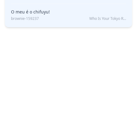
O meu é o chifuyu!
brownie-159237
Who Is Your Tokyo Revengers Boyfriend?