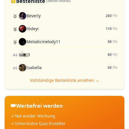
Bestenliste
(diesen Monat)
Beverly
🥇
260
Pkt
Hideyi
🥈
110
Pkt
Melodicmelody11
🥉
88
Pkt
J3
80
Pkt
#4
Isabella
60
Pkt
#5
Vollständige Bestenliste ansehen →
👑
Werbefrei werden
Nie wieder Werbung
Unterstütze Quiz-Ersteller