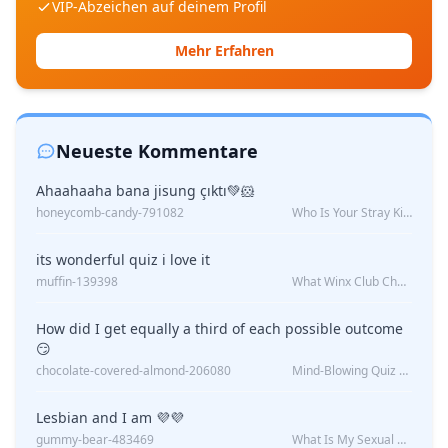
VIP-Abzeichen auf deinem Profil
Mehr Erfahren
Neueste Kommentare
Ahaahaaha bana jisung çıktı💚🐹
honeycomb-candy-791082
Who Is Your Stray Kids Boyfriend?
its wonderful quiz i love it
muffin-139398
What Winx Club Character Are You?
How did I get equally a third of each possible outcome
😏
chocolate-covered-almond-206080
Mind-Blowing Quiz Reveals: Will I Be Alone Forever?
Lesbian and I am 💜💜
gummy-bear-483469
What Is My Sexual Orientation: Uncovered