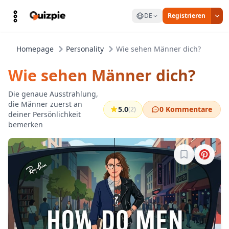
DE
Registrieren
Homepage
Personality
Wie sehen Männer dich?
Wie sehen Männer dich?
Die genaue Ausstrahlung,
die Männer zuerst an
5.0
0 Kommentare
(2)
deiner Persönlichkeit
bemerken
Melde dich a