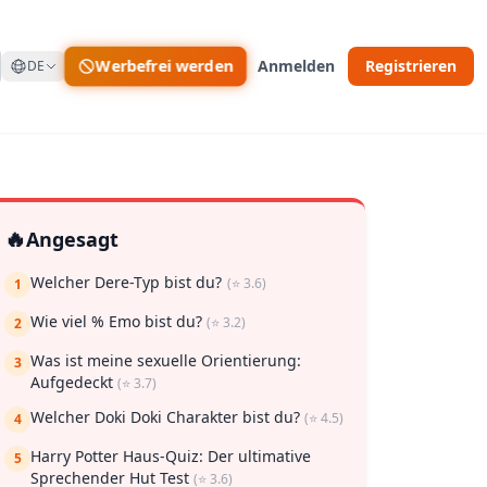
Werbefrei werden
Anmelden
Registrieren
DE
🔥
Angesagt
Welcher Dere-Typ bist du?
(⭐ 3.6)
1
Wie viel % Emo bist du?
(⭐ 3.2)
2
Was ist meine sexuelle Orientierung:
 zu speichern
3
Aufgedeckt
(⭐ 3.7)
Welcher Doki Doki Charakter bist du?
(⭐ 4.5)
4
Harry Potter Haus-Quiz: Der ultimative
5
Sprechender Hut Test
(⭐ 3.6)