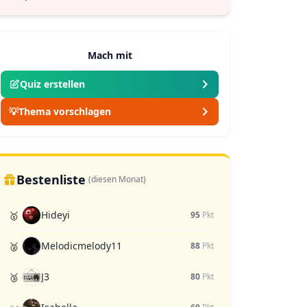
Mach mit
Quiz erstellen
💡
Thema vorschlagen
Bestenliste
(diesen Monat)
Hideyi
🥇
95
Pkt
Melodicmelody11
🥈
88
Pkt
J3
🥉
80
Pkt