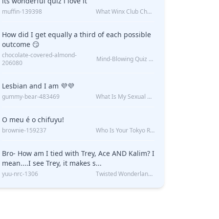
its wonderful quiz i love it
muffin-139398
What Winx Club Character Are You?
How did I get equally a third of each possible
outcome 😏
chocolate-covered-almond-
Mind-Blowing Quiz Reveals: Will I Be Alone Forever?
206080
Lesbian and I am 💜💜
gummy-bear-483469
What Is My Sexual Orientation: Uncovered
O meu é o chifuyu!
brownie-159237
Who Is Your Tokyo Revengers Boyfriend?
Bro- How am I tied with Trey, Ace AND Kalim? I
mean....I see Trey, it makes s...
yuu-nrc-1306
Twisted Wonderland Kin Quiz