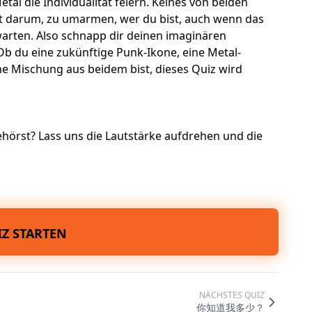
tal die Individualität feiern. Keines von beiden
ht darum, zu umarmen, wer du bist, auch wenn das
warten. Also schnapp dir deinen imaginären
Ob du eine zukünftige Punk-Ikone, eine Metal-
 Mischung aus beidem bist, dieses Quiz wird
ehörst? Lass uns die Lautstärke aufdrehen und die
Z STARTEN
NÄCHSTES QUIZ
你知道我多少？