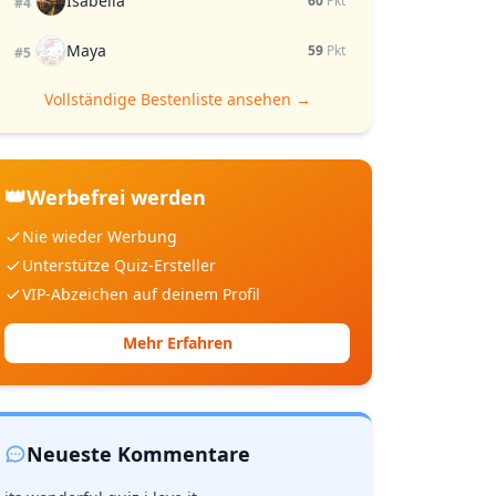
Isabella
60
Pkt
#4
Maya
59
Pkt
#5
Vollständige Bestenliste ansehen →
👑
Werbefrei werden
Nie wieder Werbung
Unterstütze Quiz-Ersteller
VIP-Abzeichen auf deinem Profil
Mehr Erfahren
Neueste Kommentare