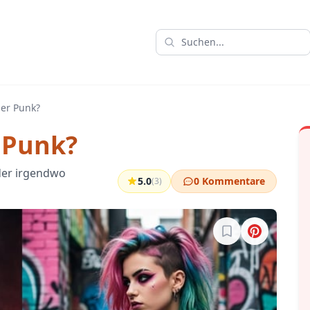
der Punk?
 Punk?
oder irgendwo
5.0
0 Kommentare
(3)
Melde dich an, um