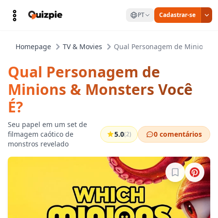
PT
Cadastrar-se
Homepage
TV & Movies
Qual Personagem de Minions &
Qual Personagem de
Minions & Monsters Você
É?
Seu papel em um set de
filmagem caótico de
5.0
0 comentários
(2)
monstros revelado
Entre para sa