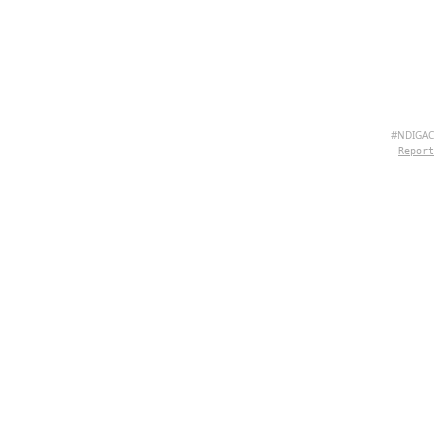
#NDIGAC
Report
SOBRE NÓS
Hey there, we're QuizPie.com! We're all about
quizzes that make learning fun. Join the quiz-tastic