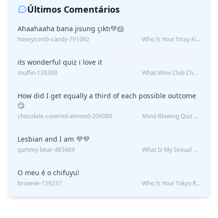
Últimos Comentários
Ahaahaaha bana jisung çıktı💚🐹
honeycomb-candy-791082
Who Is Your Stray Kids Boyfriend?
its wonderful quiz i love it
muffin-139398
What Winx Club Character Are You?
How did I get equally a third of each possible outcome
😏
chocolate-covered-almond-206080
Mind-Blowing Quiz Reveals: Will I Be Alone Forever?
Lesbian and I am 💜💜
gummy-bear-483469
What Is My Sexual Orientation: Uncovered
O meu é o chifuyu!
brownie-159237
Who Is Your Tokyo Revengers Boyfriend?