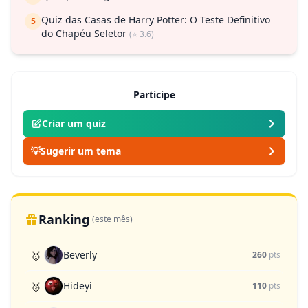
Quiz das Casas de Harry Potter: O Teste Definitivo
5
do Chapéu Seletor
(⭐ 3.6)
Participe
Criar um quiz
💡
Sugerir um tema
Ranking
(este mês)
Beverly
🥇
260
pts
Hideyi
🥈
110
pts