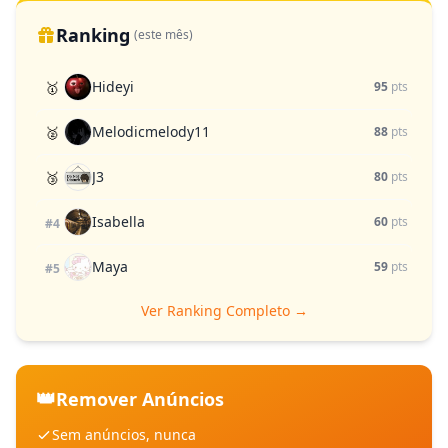
Ranking
(este mês)
Hideyi
🥇
95
pts
Melodicmelody11
🥈
88
pts
J3
🥉
80
pts
Isabella
60
pts
#4
Maya
59
pts
#5
Ver Ranking Completo →
👑
Remover Anúncios
Sem anúncios, nunca