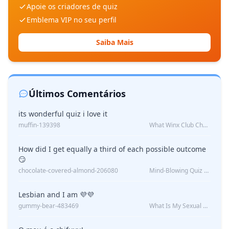
Apoie os criadores de quiz
Emblema VIP no seu perfil
Saiba Mais
Últimos Comentários
its wonderful quiz i love it
muffin-139398
What Winx Club Character Are You?
How did I get equally a third of each possible outcome
😏
chocolate-covered-almond-206080
Mind-Blowing Quiz Reveals: Will I Be Alone Forever?
Lesbian and I am 💜💜
gummy-bear-483469
What Is My Sexual Orientation: Uncovered