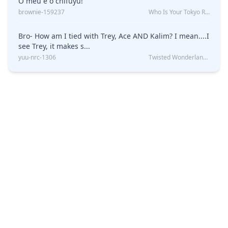
O meu é o chifuyu!
brownie-159237
Who Is Your Tokyo Revengers Boyfriend?
Bro- How am I tied with Trey, Ace AND Kalim? I mean....I
see Trey, it makes s...
yuu-nrc-1306
Twisted Wonderland Kin Quiz