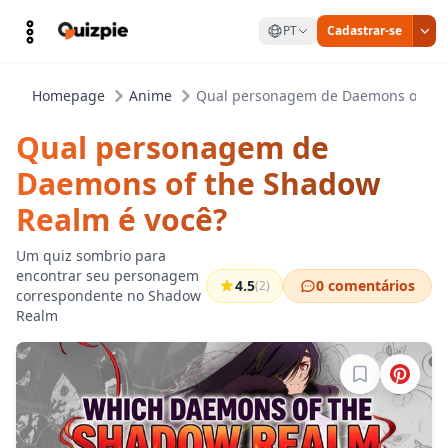
PT
Cadastrar-se
Homepage
Anime
Qual personagem de Daemons of the
Qual personagem de
Daemons of the Shadow
Realm é você?
Um quiz sombrio para
encontrar seu personagem
4.5
0 comentários
(2)
correspondente no Shadow
Realm
Entre para sa