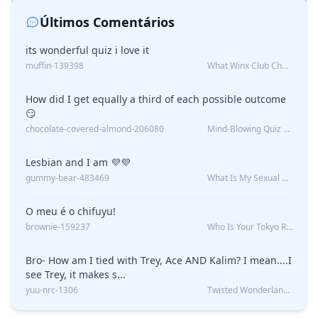
Últimos Comentários
its wonderful quiz i love it
muffin-139398
What Winx Club Character Are You?
How did I get equally a third of each possible outcome
😏
chocolate-covered-almond-206080
Mind-Blowing Quiz Reveals: Will I Be Alone Forever?
Lesbian and I am 💜💜
gummy-bear-483469
What Is My Sexual Orientation: Uncovered
O meu é o chifuyu!
brownie-159237
Who Is Your Tokyo Revengers Boyfriend?
Bro- How am I tied with Trey, Ace AND Kalim? I mean....I
see Trey, it makes s...
yuu-nrc-1306
Twisted Wonderland Kin Quiz