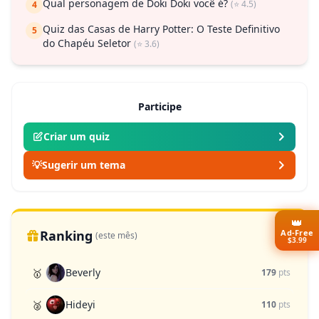
Qual personagem de Doki Doki você é?
(⭐ 4.5)
4
Quiz das Casas de Harry Potter: O Teste Definitivo
5
do Chapéu Seletor
(⭐ 3.6)
Participe
Criar um quiz
💡
Sugerir um tema
👑
Ranking
Ad-Free
(este mês)
$3.99
Beverly
🥇
179
pts
Hideyi
🥈
110
pts