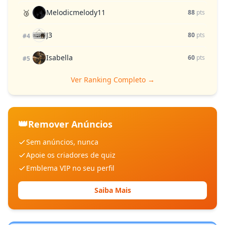
Melodicmelody11
🥉
88
pts
J3
80
pts
#4
Isabella
60
pts
#5
Ver Ranking Completo →
👑
Remover Anúncios
Sem anúncios, nunca
Apoie os criadores de quiz
Emblema VIP no seu perfil
Saiba Mais