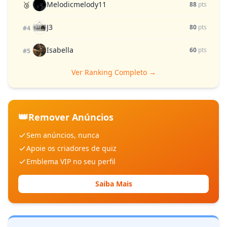
Melodicmelody11
🥉
88
pts
J3
80
pts
#4
Isabella
60
pts
#5
Ver Ranking Completo →
👑
Remover Anúncios
Sem anúncios, nunca
Apoie os criadores de quiz
Emblema VIP no seu perfil
Saiba Mais