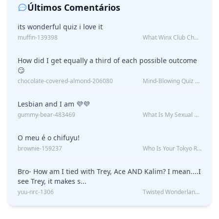
Últimos Comentários
its wonderful quiz i love it
muffin-139398
What Winx Club Character Are You?
How did I get equally a third of each possible outcome
😏
chocolate-covered-almond-206080
Mind-Blowing Quiz Reveals: Will I Be Alone Forever?
Lesbian and I am 💜💜
gummy-bear-483469
What Is My Sexual Orientation: Uncovered
O meu é o chifuyu!
brownie-159237
Who Is Your Tokyo Revengers Boyfriend?
Bro- How am I tied with Trey, Ace AND Kalim? I mean....I
see Trey, it makes s...
yuu-nrc-1306
Twisted Wonderland Kin Quiz