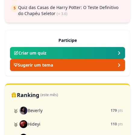
Quiz das Casas de Harry Potter: O Teste Definitivo
5
do Chapéu Seletor
(⭐ 3.6)
Participe
Criar um quiz
💡
Sugerir um tema
Ranking
(este mês)
Beverly
🥇
179
pts
Hideyi
🥈
110
pts