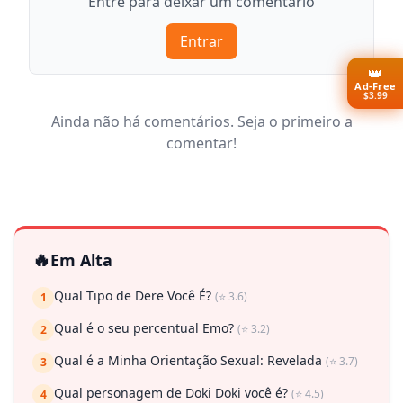
Entre para deixar um comentário
Entrar
👑
Ad-Free
$3.99
Ainda não há comentários. Seja o primeiro a
comentar!
🔥
Em Alta
Qual Tipo de Dere Você É?
(⭐ 3.6)
1
Qual é o seu percentual Emo?
(⭐ 3.2)
2
Qual é a Minha Orientação Sexual: Revelada
(⭐ 3.7)
3
Qual personagem de Doki Doki você é?
(⭐ 4.5)
4