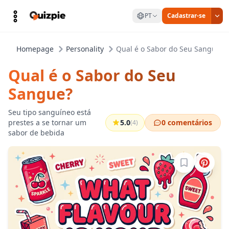
PT
Cadastrar-se
Homepage
Personality
Qual é o Sabor do Seu Sangue?
Qual é o Sabor do Seu
Sangue?
Seu tipo sanguíneo está
prestes a se tornar um
5.0
0 comentários
(4)
sabor de bebida
Entre para sa