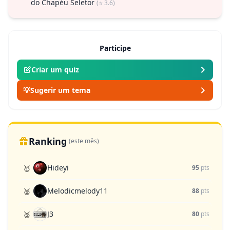
do Chapéu Seletor
(⭐ 3.6)
Participe
Criar um quiz
💡
Sugerir um tema
Ranking
(este mês)
Hideyi
🥇
95
pts
Melodicmelody11
🥈
88
pts
J3
🥉
80
pts