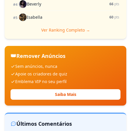
Beverly
66
pts
#4
Isabella
60
pts
#5
Ver Ranking Completo →
👑
Remover Anúncios
Sem anúncios, nunca
Apoie os criadores de quiz
Emblema VIP no seu perfil
Saiba Mais
Últimos Comentários