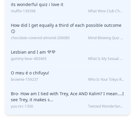
its wonderful quiz i love it
muffin-139398
What Winx Club Character Are You?
How did I get equally a third of each possible outcome
😏
chocolate-covered-almond-206080
Mind-Blowing Quiz Reveals: Will I Be Alone Forever?
Lesbian and I am 💜💜
gummy-bear-483469
What Is My Sexual Orientation: Uncovered
O meu é o chifuyu!
brownie-159237
Who Is Your Tokyo Revengers Boyfriend?
Bro- How am I tied with Trey, Ace AND Kalim? I mean....I
see Trey, it makes s...
yuu-nrc-1306
Twisted Wonderland Kin Quiz