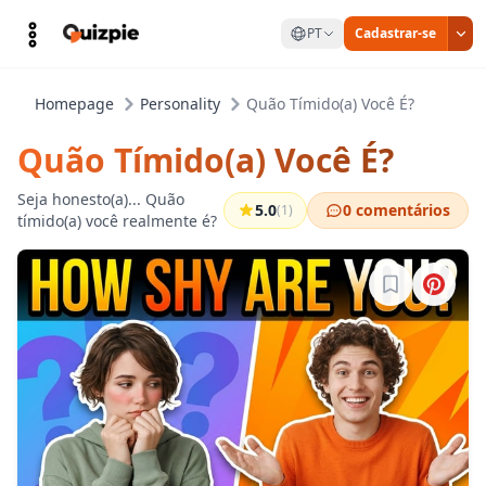
PT
Cadastrar-se
Homepage
Personality
Quão Tímido(a) Você É?
Quão Tímido(a) Você É?
Seja honesto(a)... Quão
5.0
0 comentários
(1)
tímido(a) você realmente é?
Entre para sa