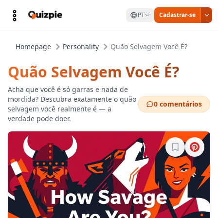
PT
Cadastrar-se
Homepage
Personality
Quão Selvagem Você É?
Quão Selvagem Você É?
Acha que você é só garras e nada de
mordida? Descubra exatamente o quão
0 comentários
selvagem você realmente é — a
verdade pode doer.
Entre para sa