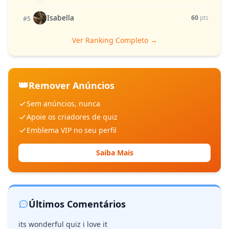
Isabella
60
pts
#5
Ver Ranking Completo →
👑
Remover Anúncios
Sem anúncios, nunca
Apoie os criadores de quiz
Emblema VIP no seu perfil
Saiba Mais
Últimos Comentários
its wonderful quiz i love it