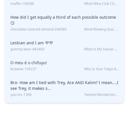
muffin-139398
What Winx Club Character Are You?
How did I get equally a third of each possible outcome
😏
chocolate-covered-almond-206080
Mind-Blowing Quiz Reveals: Will I Be Alone Forever?
Lesbian and I am 💜💜
gummy-bear-483469
What Is My Sexual Orientation: Uncovered
O meu é o chifuyu!
brownie-159237
Who Is Your Tokyo Revengers Boyfriend?
Bro- How am I tied with Trey, Ace AND Kalim? I mean....I
see Trey, it makes s...
yuu-nrc-1306
Twisted Wonderland Kin Quiz