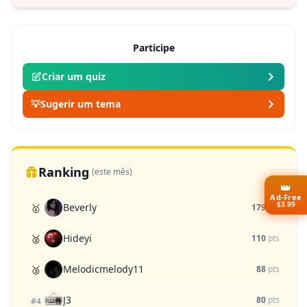
Participe
Criar um quiz
💡
Sugerir um tema
Ranking
(este mês)
👑
Ad-Free
$3.99
Beverly
🥇
179
pts
Hideyi
🥈
110
pts
Melodicmelody11
🥉
88
pts
J3
80
pts
#4