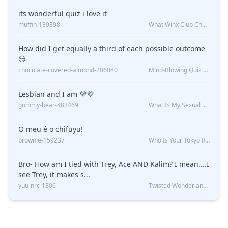
its wonderful quiz i love it
muffin-139398
What Winx Club Character Are You?
How did I get equally a third of each possible outcome
😏
chocolate-covered-almond-206080
Mind-Blowing Quiz Reveals: Will I Be Alone Forever?
Lesbian and I am 💜💜
gummy-bear-483469
What Is My Sexual Orientation: Uncovered
O meu é o chifuyu!
brownie-159237
Who Is Your Tokyo Revengers Boyfriend?
Bro- How am I tied with Trey, Ace AND Kalim? I mean....I
see Trey, it makes s...
yuu-nrc-1306
Twisted Wonderland Kin Quiz