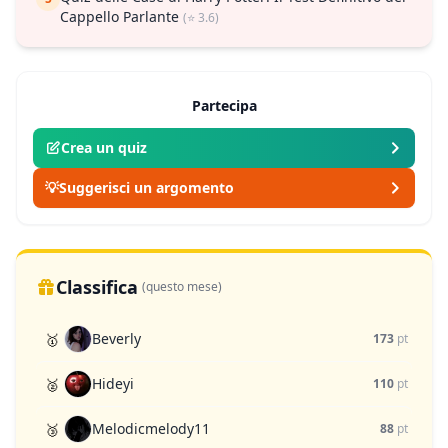
Cappello Parlante
(⭐ 3.6)
Partecipa
Crea un quiz
💡
Suggerisci un argomento
Classifica
(questo mese)
Beverly
🥇
173
pt
Hideyi
🥈
110
pt
Melodicmelody11
🥉
88
pt