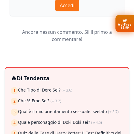
Accedi
👑
Ad-Free
$3.99
Ancora nessun commento. Sii il primo a
commentare!
🔥
Di Tendenza
Che Tipo di Dere Sei?
(⭐ 3.6)
1
Che % Emo Sei?
(⭐ 3.2)
2
Qual è il mio orientamento sessuale: svelato
(⭐ 3.7)
3
Quale personaggio di Doki Doki sei?
(⭐ 4.5)
4
Quiz delle Case di Harry Potter: Il Test Definitivo del
5