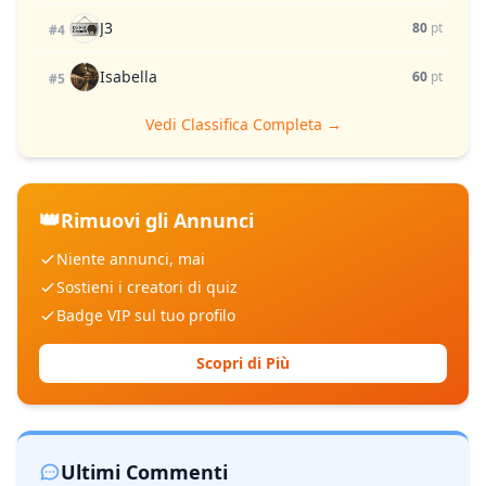
J3
80
pt
#4
Isabella
60
pt
#5
Vedi Classifica Completa →
👑
Rimuovi gli Annunci
Niente annunci, mai
Sostieni i creatori di quiz
Badge VIP sul tuo profilo
Scopri di Più
Ultimi Commenti