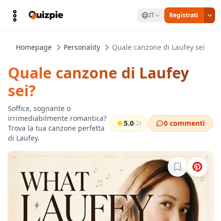
IT
Registrati
Homepage
Personality
Quale canzone di Laufey sei?
Quale canzone di Laufey
sei?
Soffice, sognante o
irrimediabilmente romantica?
5.0
0 commenti
(2)
Trova la tua canzone perfetta
di Laufey.
Accedi per sa