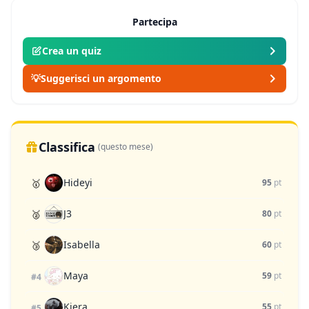
Partecipa
Crea un quiz
💡
Suggerisci un argomento
Classifica
(questo mese)
Hideyi
🥇
95
pt
J3
🥈
80
pt
Isabella
🥉
60
pt
Maya
59
pt
#4
Kiera
55
pt
#5