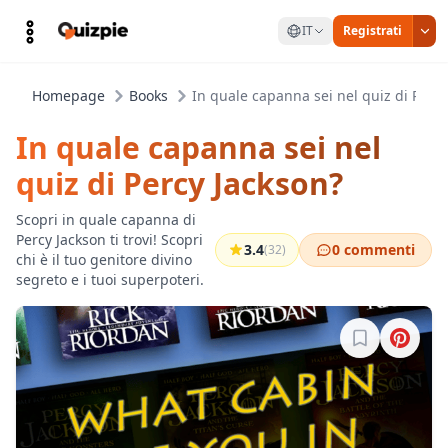
IT
Registrati
Homepage
Books
In quale capanna sei nel quiz di Percy
In quale capanna sei nel
quiz di Percy Jackson?
Scopri in quale capanna di
Percy Jackson ti trovi! Scopri
3.4
0 commenti
(32)
chi è il tuo genitore divino
segreto e i tuoi superpoteri.
Accedi per sa