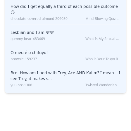
How did I get equally a third of each possible outcome
😏
chocolate-covered-almond-206080
Mind-Blowing Quiz Reveals: Will I Be Alone Forever?
Lesbian and I am 💜💜
gummy-bear-483469
What Is My Sexual Orientation: Uncovered
O meu é o chifuyu!
brownie-159237
Who Is Your Tokyo Revengers Boyfriend?
Bro- How am I tied with Trey, Ace AND Kalim? I mean....I
see Trey, it makes s...
yuu-nrc-1306
Twisted Wonderland Kin Quiz