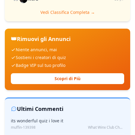
Vedi Classifica Completa →
👑
Rimuovi gli Annunci
Niente annunci, mai
Sostieni i creatori di quiz
Badge VIP sul tuo profilo
Scopri di Più
Ultimi Commenti
its wonderful quiz i love it
muffin-139398
What Winx Club Character Are You?