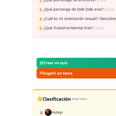
(⭐ 3.2)
2
¿Qué personaje de Doki Doki eres?
(⭐ 4.5)
3
¿Cuál es mi orientación sexual?: Descubi
4
¿Qué Trastorno Mental Eres?
(⭐ 4.3)
5
Crear un quiz
💡
Sugerir un tema
Clasificación
(este mes)
Hideyi
🥇