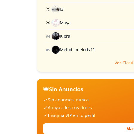
J3
🥈
Maya
🥉
Kiera
#4
Melodicmelody11
#5
Ver Clasi
👑
Sin Anuncios
Sin anuncios, nunca
Apoya a los creadores
Insignia VIP en tu perfil
Más