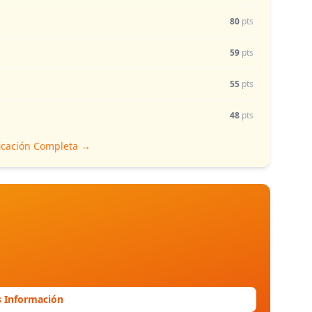
80
pts
59
pts
55
pts
48
pts
ficación Completa →
 Información