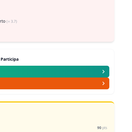
erto
(⭐ 3.7)
Participa
90
pts