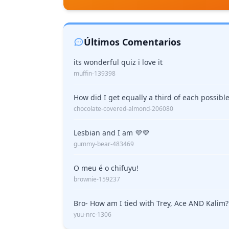
Últimos Comentarios
its wonderful quiz i love it
muffin-139398
How did I get equally a third of each possib
chocolate-covered-almond-206080
Lesbian and I am 💜💜
gummy-bear-483469
O meu é o chifuyu!
brownie-159237
Bro- How am I tied with Trey, Ace AND Kalim? I
yuu-nrc-1306