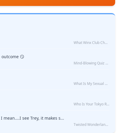
What Winx Club Character Are You?
le outcome 😏
Mind-Blowing Quiz Reveals: Will I Be Alone Forever?
What Is My Sexual Orientation: Uncovered
Who Is Your Tokyo Revengers Boyfriend?
 mean....I see Trey, it makes s...
Twisted Wonderland Kin Quiz