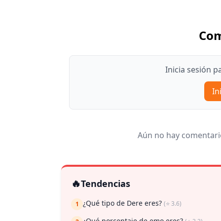
Com
Inicia sesión 
In
Aún no hay comentario
🔥
Tendencias
¿Qué tipo de Dere eres?
(⭐ 3.6)
1
¿Qué porcentaje de emo eres?