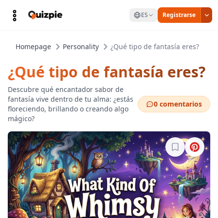
ES
Registrarse
Homepage
Personality
¿Qué tipo de fantasía eres?
¿Qué tipo de fantasía eres?
Descubre qué encantador sabor de
fantasía vive dentro de tu alma: ¿estás
0 comentarios
floreciendo, brillando o creando algo
mágico?
Inicia sesión