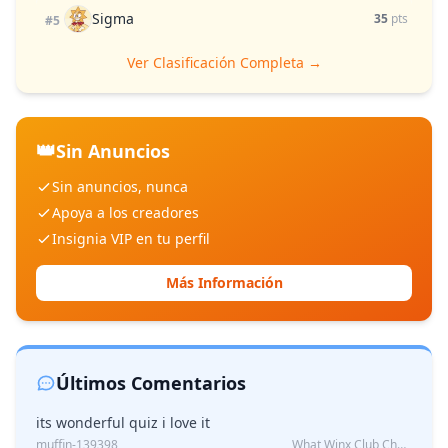
Sigma
35
pts
#5
Ver Clasificación Completa →
👑
Sin Anuncios
Sin anuncios, nunca
Apoya a los creadores
Insignia VIP en tu perfil
Más Información
Últimos Comentarios
its wonderful quiz i love it
muffin-139398
What Winx Club Character Are You?