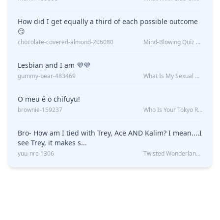
How did I get equally a third of each possible outcome
😏
chocolate-covered-almond-206080
Mind-Blowing Quiz Reveals: Will I Be Alone Forever?
Lesbian and I am 💜💜
gummy-bear-483469
What Is My Sexual Orientation: Uncovered
O meu é o chifuyu!
brownie-159237
Who Is Your Tokyo Revengers Boyfriend?
Bro- How am I tied with Trey, Ace AND Kalim? I mean....I
see Trey, it makes s...
yuu-nrc-1306
Twisted Wonderland Kin Quiz