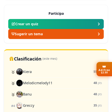
Participa
Crear un quiz
💡
Sugerir un tema
Clasificación
(este mes)
👑
Ad-Free
Kiera
🥇
55
pts
$3.99
Melodicmelody11
🥈
48
pts
Banu
🥉
48
pts
Greccy
35
pts
#4