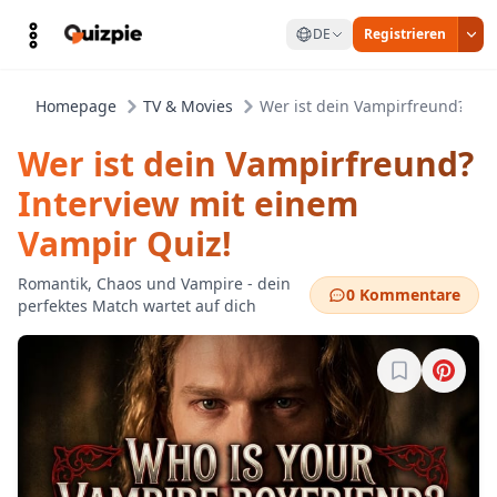
DE
Registrieren
Homepage
TV & Movies
Wer ist dein Vampirfreund? Int
Wer ist dein Vampirfreund?
Interview mit einem
Vampir Quiz!
Romantik, Chaos und Vampire - dein
0 Kommentare
perfektes Match wartet auf dich
Melde dich a