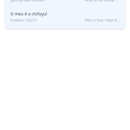
gummy-bear-483469
What Is My Sexual Orientation: Uncovered
O meu é o chifuyu!
brownie-159237
Who Is Your Tokyo Revengers Boyfriend?