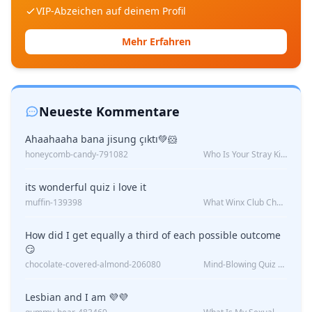
VIP-Abzeichen auf deinem Profil
Mehr Erfahren
Neueste Kommentare
Ahaahaaha bana jisung çıktı💚🐹
honeycomb-candy-791082
Who Is Your Stray Kids Boyfriend?
its wonderful quiz i love it
muffin-139398
What Winx Club Character Are You?
How did I get equally a third of each possible outcome
😏
chocolate-covered-almond-206080
Mind-Blowing Quiz Reveals: Will I Be Alone Forever?
Lesbian and I am 💜💜