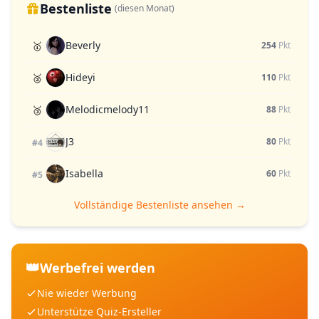
Bestenliste
(diesen Monat)
Beverly
🥇
254
Pkt
Hideyi
🥈
110
Pkt
Melodicmelody11
🥉
88
Pkt
J3
80
Pkt
#4
Isabella
60
Pkt
#5
Vollständige Bestenliste ansehen →
👑
Werbefrei werden
Nie wieder Werbung
Unterstütze Quiz-Ersteller