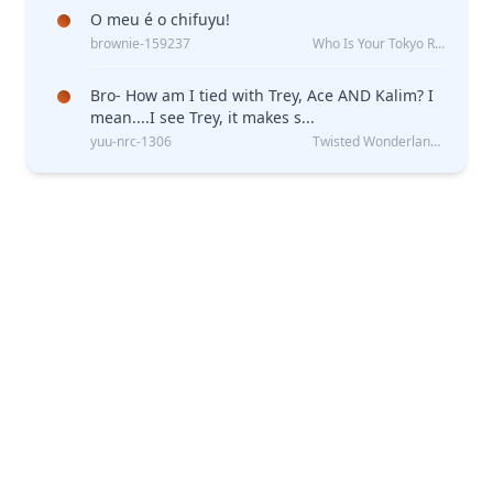
O meu é o chifuyu!
brownie-159237
Who Is Your Tokyo Revengers Boyfriend?
Bro- How am I tied with Trey, Ace AND Kalim? I
mean....I see Trey, it makes s...
yuu-nrc-1306
Twisted Wonderland Kin Quiz