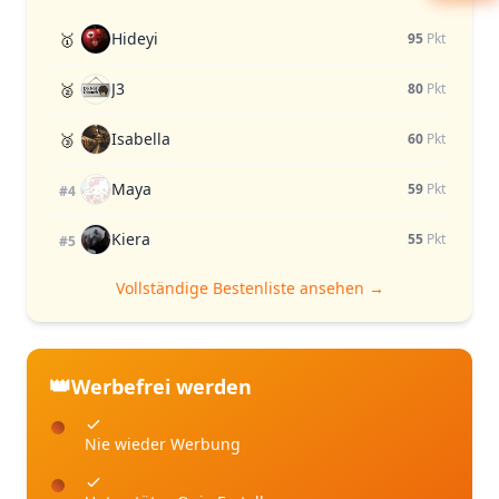
Hideyi
🥇
95
Pkt
J3
🥈
80
Pkt
Isabella
🥉
60
Pkt
Maya
59
Pkt
#4
Kiera
55
Pkt
#5
Vollständige Bestenliste ansehen →
👑
Werbefrei werden
Nie wieder Werbung