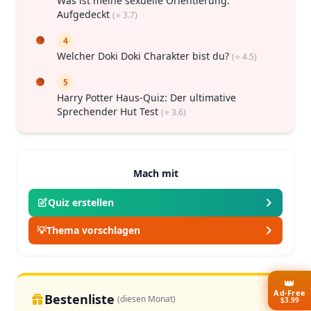
Was ist meine sexuelle Orientierung:
Aufgedeckt
(⭐ 3.7)
4
Welcher Doki Doki Charakter bist du?
(⭐ 4.5)
5
Harry Potter Haus-Quiz: Der ultimative
Sprechender Hut Test
(⭐ 3.6)
Mach mit
Quiz erstellen
💡
Thema vorschlagen
👑
Ad-Free
Bestenliste
(diesen Monat)
$3.99