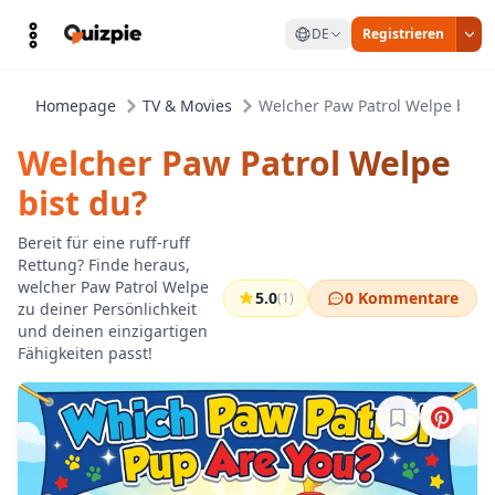
DE
Registrieren
Homepage
TV & Movies
Welcher Paw Patrol Welpe bist 
Welcher Paw Patrol Welpe
bist du?
Bereit für eine ruff-ruff
Rettung? Finde heraus,
welcher Paw Patrol Welpe
5.0
0 Kommentare
(1)
zu deiner Persönlichkeit
und deinen einzigartigen
Fähigkeiten passt!
Melde dich a