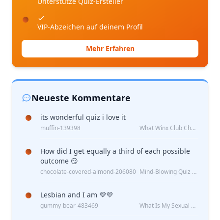
Unterstütze Quiz-Ersteller
VIP-Abzeichen auf deinem Profil
Mehr Erfahren
Neueste Kommentare
its wonderful quiz i love it
muffin-139398
What Winx Club Character Are You?
How did I get equally a third of each possible
outcome 😏
chocolate-covered-almond-206080
Mind-Blowing Quiz Reveals: Will I Be Alone Forever?
Lesbian and I am 💜💜
gummy-bear-483469
What Is My Sexual Orientation: Uncovered