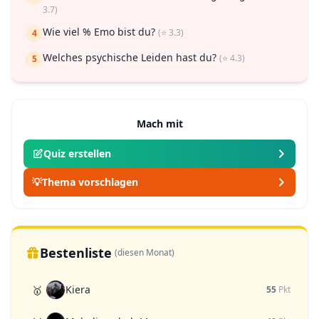
3.7)
Wie viel % Emo bist du?
(⭐ 3.3)
4
Welches psychische Leiden hast du?
(⭐ 4.3)
5
Mach mit
Quiz erstellen
💡
Thema vorschlagen
Bestenliste
(diesen Monat)
Kiera
🥇
55
Pkt