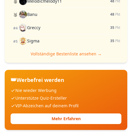
Melodicmelody11
🥈
48
Pkt
Banu
🥉
48
Pkt
Greccy
35
Pkt
#4
Sigma
35
Pkt
#5
Vollständige Bestenliste ansehen →
👑
Werbefrei werden
Nie wieder Werbung
Unterstütze Quiz-Ersteller
VIP-Abzeichen auf deinem Profil
Mehr Erfahren