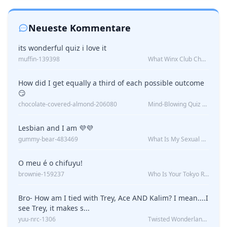
Neueste Kommentare
its wonderful quiz i love it
muffin-139398
What Winx Club Character Are You?
How did I get equally a third of each possible outcome
😏
chocolate-covered-almond-206080
Mind-Blowing Quiz Reveals: Will I Be Alone Forever?
Lesbian and I am 💜💜
gummy-bear-483469
What Is My Sexual Orientation: Uncovered
O meu é o chifuyu!
brownie-159237
Who Is Your Tokyo Revengers Boyfriend?
Bro- How am I tied with Trey, Ace AND Kalim? I mean....I
see Trey, it makes s...
yuu-nrc-1306
Twisted Wonderland Kin Quiz