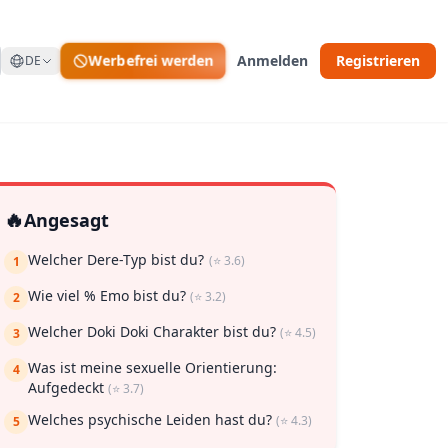
Werbefrei werden
Anmelden
Registrieren
DE
🔥
Angesagt
Welcher Dere-Typ bist du?
(⭐ 3.6)
1
Wie viel % Emo bist du?
(⭐ 3.2)
2
Welcher Doki Doki Charakter bist du?
(⭐ 4.5)
3
Was ist meine sexuelle Orientierung:
4
 zu speichern
Aufgedeckt
(⭐ 3.7)
Welches psychische Leiden hast du?
(⭐ 4.3)
5