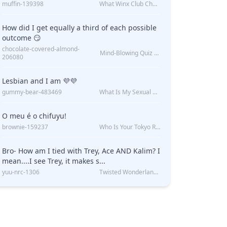
muffin-139398
What Winx Club Character Are You?
How did I get equally a third of each possible
outcome 😏
chocolate-covered-almond-
Mind-Blowing Quiz Reveals: Will I Be Alone Forever?
206080
Lesbian and I am 💜💜
gummy-bear-483469
What Is My Sexual Orientation: Uncovered
O meu é o chifuyu!
brownie-159237
Who Is Your Tokyo Revengers Boyfriend?
Bro- How am I tied with Trey, Ace AND Kalim? I
mean....I see Trey, it makes s...
yuu-nrc-1306
Twisted Wonderland Kin Quiz