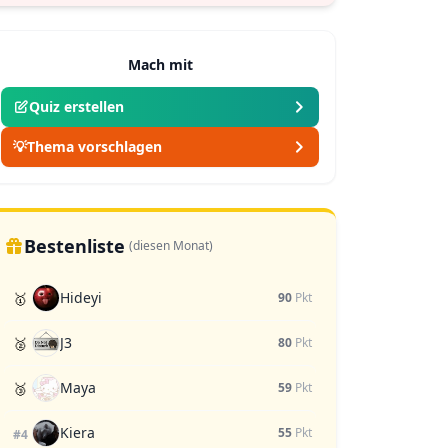
Mach mit
Quiz erstellen
💡
Thema vorschlagen
Bestenliste
(diesen Monat)
Hideyi
🥇
90
Pkt
J3
🥈
80
Pkt
Maya
🥉
59
Pkt
Kiera
55
Pkt
#4