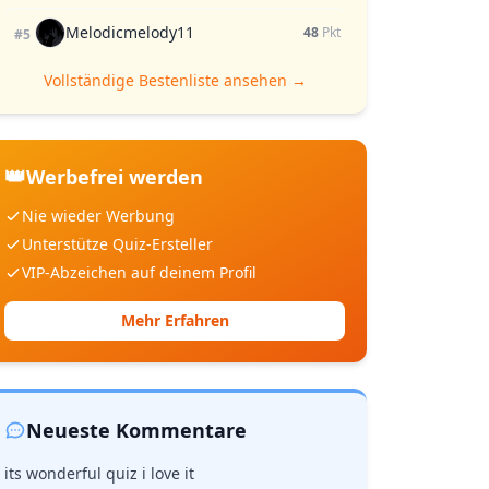
Melodicmelody11
48
Pkt
#5
Vollständige Bestenliste ansehen →
👑
Werbefrei werden
Nie wieder Werbung
Unterstütze Quiz-Ersteller
VIP-Abzeichen auf deinem Profil
Mehr Erfahren
Neueste Kommentare
its wonderful quiz i love it