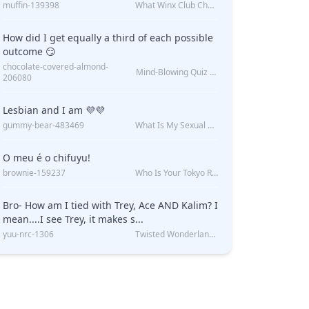
muffin-139398
What Winx Club Character Are You?
How did I get equally a third of each possible
outcome 😏
chocolate-covered-almond-
Mind-Blowing Quiz Reveals: Will I Be Alone Forever?
206080
Lesbian and I am 💜💜
gummy-bear-483469
What Is My Sexual Orientation: Uncovered
O meu é o chifuyu!
brownie-159237
Who Is Your Tokyo Revengers Boyfriend?
Bro- How am I tied with Trey, Ace AND Kalim? I
mean....I see Trey, it makes s...
yuu-nrc-1306
Twisted Wonderland Kin Quiz