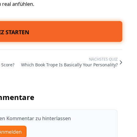
u real anfühlen.
Z STARTEN
NÄCHSTES QUIZ
 Score?
Which Book Trope Is Basically Your Personality?
mmentare
nen Kommentar zu hinterlassen
Anmelden