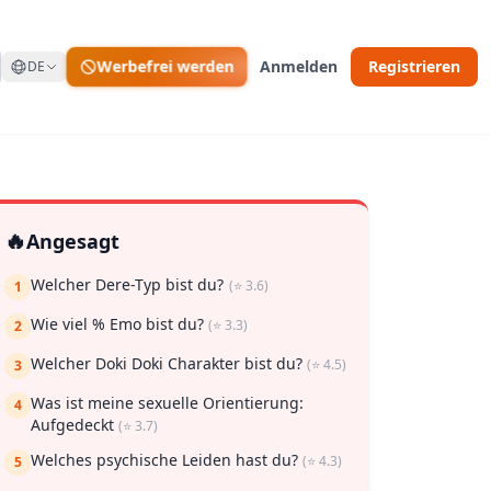
Werbefrei werden
Anmelden
Registrieren
DE
🔥
Angesagt
Welcher Dere-Typ bist du?
(⭐ 3.6)
1
Wie viel % Emo bist du?
(⭐ 3.3)
2
 zu speichern
Welcher Doki Doki Charakter bist du?
(⭐ 4.5)
3
Was ist meine sexuelle Orientierung:
4
Aufgedeckt
(⭐ 3.7)
Welches psychische Leiden hast du?
(⭐ 4.3)
5