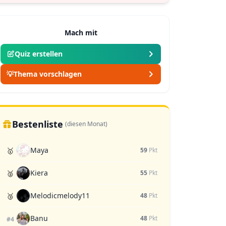
Mach mit
Quiz erstellen
💡
Thema vorschlagen
Bestenliste
(diesen Monat)
Maya
🥇
59
Pkt
Kiera
🥈
55
Pkt
Melodicmelody11
🥉
48
Pkt
Banu
48
Pkt
#4