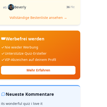
Beverly
36
Pkt
#5
Vollständige Bestenliste ansehen →
👑
Werbefrei werden
Nie wieder Werbung
Unterstütze Quiz-Ersteller
VIP-Abzeichen auf deinem Profil
Mehr Erfahren
Neueste Kommentare
its wonderful quiz i love it