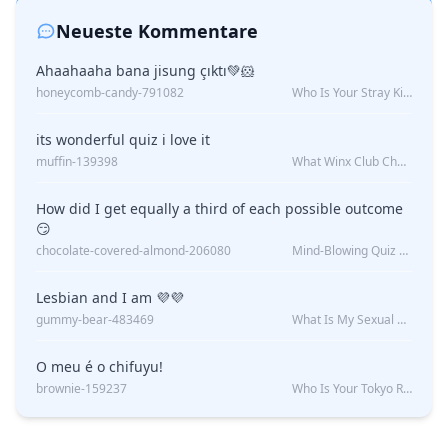
Neueste Kommentare
Ahaahaaha bana jisung çıktı💚🐹
honeycomb-candy-791082
Who Is Your Stray Kids Boyfriend?
its wonderful quiz i love it
muffin-139398
What Winx Club Character Are You?
How did I get equally a third of each possible outcome
😏
chocolate-covered-almond-206080
Mind-Blowing Quiz Reveals: Will I Be Alone Forever?
Lesbian and I am 💜💜
gummy-bear-483469
What Is My Sexual Orientation: Uncovered
O meu é o chifuyu!
brownie-159237
Who Is Your Tokyo Revengers Boyfriend?