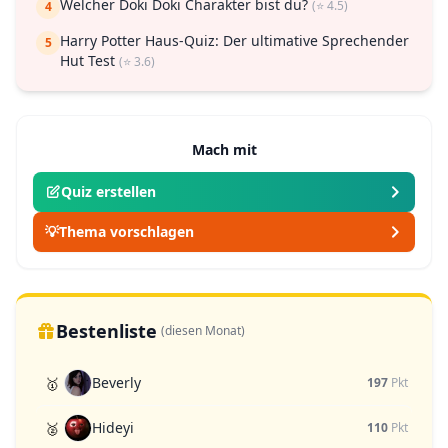
Welcher Doki Doki Charakter bist du?
(⭐ 4.5)
4
Harry Potter Haus-Quiz: Der ultimative Sprechender
5
Hut Test
(⭐ 3.6)
Mach mit
Quiz erstellen
💡
Thema vorschlagen
Bestenliste
(diesen Monat)
Beverly
🥇
197
Pkt
Hideyi
🥈
110
Pkt