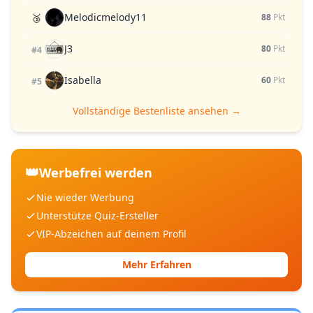
Melodicmelody11
🥉
88
Pkt
J3
80
Pkt
#4
Isabella
60
Pkt
#5
Vollständige Bestenliste ansehen →
👑
Werbefrei werden
Nie wieder Werbung
Unterstütze Quiz-Ersteller
VIP-Abzeichen auf deinem Profil
Mehr Erfahren