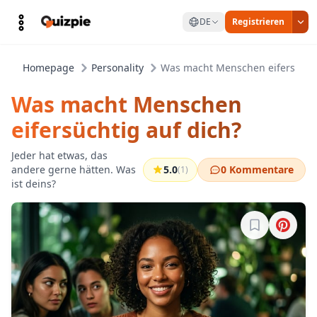
DE
Registrieren
Homepage
Personality
Was macht Menschen eifersüchti
Was macht Menschen
eifersüchtig auf dich?
Jeder hat etwas, das
andere gerne hätten. Was
5.0
0 Kommentare
(1)
ist deins?
Melde dich a