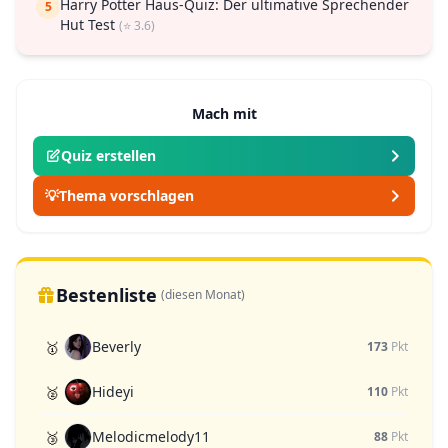
Harry Potter Haus-Quiz: Der ultimative Sprechender
5
Hut Test
(⭐ 3.6)
Mach mit
Quiz erstellen
💡
Thema vorschlagen
Bestenliste
(diesen Monat)
Beverly
🥇
173
Pkt
Hideyi
🥈
110
Pkt
Melodicmelody11
🥉
88
Pkt