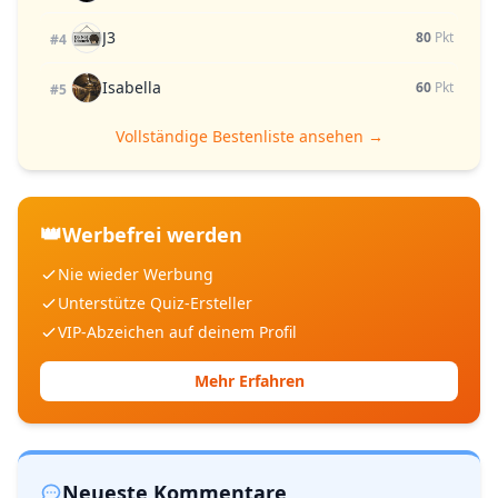
J3
80
Pkt
#4
Isabella
60
Pkt
#5
Vollständige Bestenliste ansehen →
👑
Werbefrei werden
Nie wieder Werbung
Unterstütze Quiz-Ersteller
VIP-Abzeichen auf deinem Profil
Mehr Erfahren
Neueste Kommentare