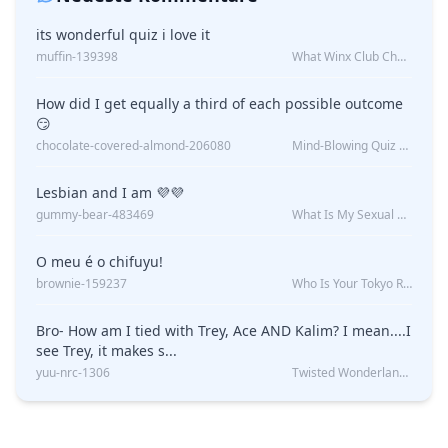
its wonderful quiz i love it
muffin-139398
What Winx Club Character Are You?
How did I get equally a third of each possible outcome
😏
chocolate-covered-almond-206080
Mind-Blowing Quiz Reveals: Will I Be Alone Forever?
Lesbian and I am 💜💜
gummy-bear-483469
What Is My Sexual Orientation: Uncovered
O meu é o chifuyu!
brownie-159237
Who Is Your Tokyo Revengers Boyfriend?
Bro- How am I tied with Trey, Ace AND Kalim? I mean....I
see Trey, it makes s...
yuu-nrc-1306
Twisted Wonderland Kin Quiz