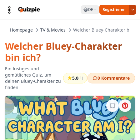
DE
Registrieren
Homepage
TV & Movies
Welcher Bluey-Charakter bin ic
Welcher Bluey-Charakter
bin ich?
Ein lustiges und
gemütliches Quiz, um
5.0
0 Kommentare
(1)
deinen Bluey-Charakter zu
finden
Melde dich a