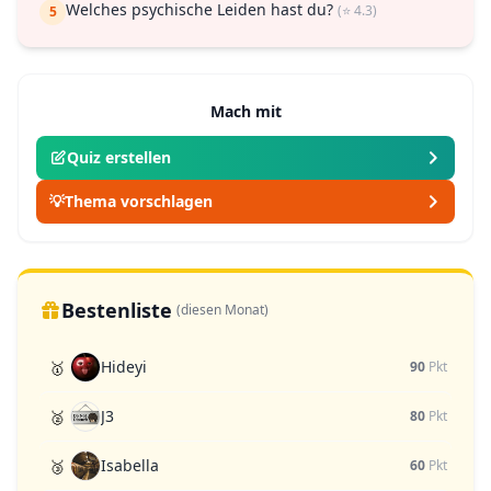
Welches psychische Leiden hast du?
(⭐ 4.3)
5
Mach mit
Quiz erstellen
💡
Thema vorschlagen
Bestenliste
(diesen Monat)
Hideyi
🥇
90
Pkt
J3
🥈
80
Pkt
Isabella
🥉
60
Pkt