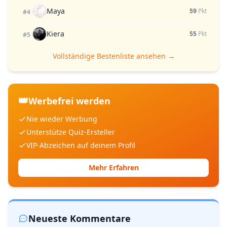
Maya
59
Pkt
#4
Kiera
55
Pkt
#5
Vollständige Bestenliste ansehen →
👑
Werbefrei werden
Nie wieder Werbung
Unterstütze Quiz-Ersteller
VIP-Abzeichen auf deinem Profil
Mehr Erfahren
Neueste Kommentare