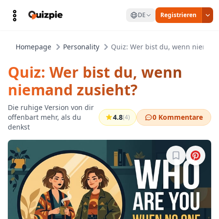
DE
Registrieren
Homepage
Personality
Quiz: Wer bist du, wenn niemand
Quiz: Wer bist du, wenn
niemand zusieht?
Die ruhige Version von dir
offenbart mehr, als du
4.8
0 Kommentare
(4)
denkst
Melde dich a