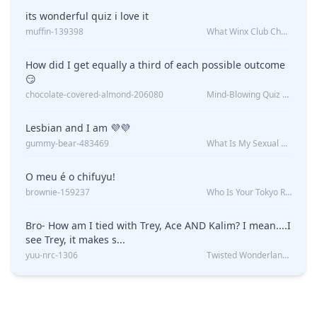
its wonderful quiz i love it
muffin-139398
What Winx Club Character Are You?
How did I get equally a third of each possible outcome
😏
chocolate-covered-almond-206080
Mind-Blowing Quiz Reveals: Will I Be Alone Forever?
Lesbian and I am 💜💜
gummy-bear-483469
What Is My Sexual Orientation: Uncovered
O meu é o chifuyu!
brownie-159237
Who Is Your Tokyo Revengers Boyfriend?
Bro- How am I tied with Trey, Ace AND Kalim? I mean....I
see Trey, it makes s...
yuu-nrc-1306
Twisted Wonderland Kin Quiz